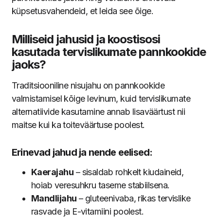
küpsetusvahendeid, et leida see õige.
Milliseid jahusid ja koostisosi
kasutada tervislikumate pannkookide
jaoks?
Traditsiooniline nisujahu on pannkookide
valmistamisel kõige levinum, kuid tervislikumate
alternatiivide kasutamine annab lisaväärtust nii
maitse kui ka toiteväärtuse poolest.
Erinevad jahud ja nende eelised:
Kaerajahu
– sisaldab rohkelt kiudaineid,
hoiab veresuhkru taseme stabiilsena.
Mandlijahu
– gluteenivaba, rikas tervislike
rasvade ja E-vitamiini poolest.