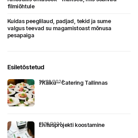
filmiõhtule
Kuidas peeglilaud, padjad, tekid ja sume
valgus teevad su magamistoast mõnusa
pesapaiga
Esiletõstetud
22/08/2024
7Käiku – Catering Tallinnas
21/10/2024
Ehitusprojekti koostamine