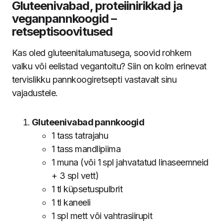
Gluteenivabad, proteiinirikkad ja
veganpannkoogid –
retseptisoovitused
Kas oled gluteenitalumatusega, soovid rohkem
valku või eelistad vegantoitu? Siin on kolm erinevat
tervislikku pannkoogiretsepti vastavalt sinu
vajadustele.
Gluteenivabad pannkoogid
1 tass tatrajahu
1 tass mandlipiima
1 muna (või 1 spl jahvatatud linaseemneid
+ 3 spl vett)
1 tl küpsetuspulbrit
1 tl kaneeli
1 spl mett või vahtrasiirupit