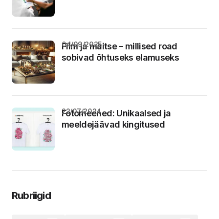
04/09/2025
Film ja maitse – millised road
sobivad õhtuseks elamuseks
22/07/2024
Fotomeened: Unikaalsed ja
meeldejäävad kingitused
Rubriigid