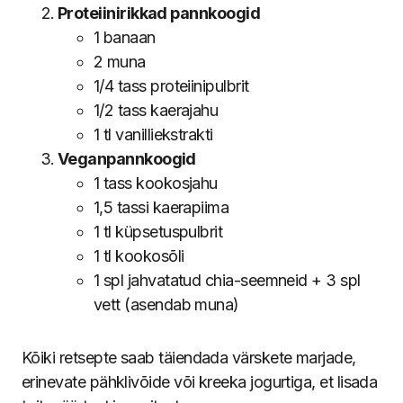
Proteiinirikkad pannkoogid
1 banaan
2 muna
1/4 tass proteiinipulbrit
1/2 tass kaerajahu
1 tl vanilliekstrakti
Veganpannkoogid
1 tass kookosjahu
1,5 tassi kaerapiima
1 tl küpsetuspulbrit
1 tl kookosõli
1 spl jahvatatud chia-seemneid + 3 spl
vett (asendab muna)
Kõiki retsepte saab täiendada värskete marjade,
erinevate pähklivõide või kreeka jogurtiga, et lisada