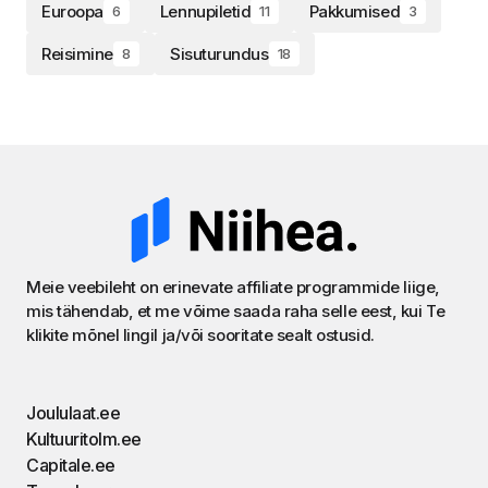
Euroopa
Lennupiletid
Pakkumised
6
11
3
Reisimine
Sisuturundus
8
18
Meie veebileht on erinevate affiliate programmide liige,
mis tähendab, et me võime saada raha selle eest, kui Te
klikite mõnel lingil ja/või sooritate sealt ostusid.
Joululaat.ee
Kultuuritolm.ee
Capitale.ee