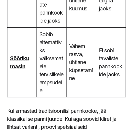
ühtlane
taigna
ate
kuumus
jaoks
pannkook
ide jaoks
Sobib
alternatiivi
Vähem
ks
Ei sobi
rasva,
Sõõriku
väiksemat
tavaliste
ühtlane
masin
ele
pannkook
küpsetami
tervislikele
ide jaoks
ne
ampsudel
e
Kui armastad traditsioonilisi pannkooke, jää
klassikalise panni juurde. Kui aga soovid kiiret ja
lihtsat varianti, proovi spetsiaalseid