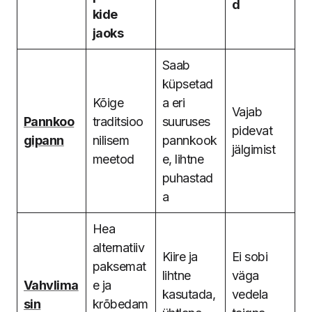
d
kide
jaoks
Saab
küpsetad
Kõige
a eri
Vajab
Pannkoo
traditsioo
suuruses
pidevat
gipann
nilisem
pannkook
jälgimist
meetod
e, lihtne
puhastad
a
Hea
alternatiiv
Kiire ja
Ei sobi
paksemat
lihtne
väga
Vahvlima
e ja
kasutada,
vedela
sin
krõbedam