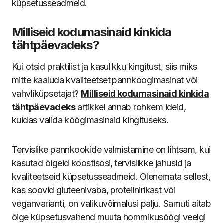
küpsetusseadmeid.
Milliseid kodumasinaid kinkida
tähtpäevadeks?
Kui otsid praktilist ja kasulikku kingitust, siis miks
mitte kaaluda kvaliteetset pannkoogimasinat või
vahvliküpsetajat?
Milliseid kodumasinaid kinkida
tähtpäevadeks
artikkel annab rohkem ideid,
kuidas valida köögimasinaid kingituseks.
Tervislike pannkookide valmistamine on lihtsam, kui
kasutad õigeid koostisosi, tervislikke jahusid ja
kvaliteetseid küpsetusseadmeid. Olenemata sellest,
kas soovid gluteenivaba, proteiinirikast või
veganvarianti, on valikuvõimalusi palju. Samuti aitab
õige küpsetusvahend muuta hommikusöögi veelgi