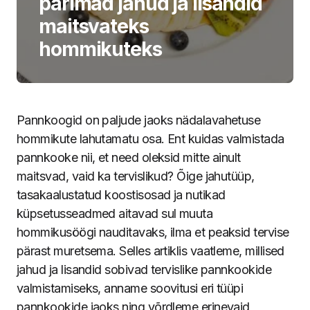
parimad jahud ja lisandid
maitsvateks
hommikuteks
Pannkoogid on paljude jaoks nädalavahetuse
hommikute lahutamatu osa. Ent kuidas valmistada
pannkooke nii, et need oleksid mitte ainult
maitsvad, vaid ka tervislikud? Õige jahutüüp,
tasakaalustatud koostisosad ja nutikad
küpsetusseadmed aitavad sul muuta
hommikusöögi nauditavaks, ilma et peaksid tervise
pärast muretsema. Selles artiklis vaatleme, millised
jahud ja lisandid sobivad tervislike pannkookide
valmistamiseks, anname soovitusi eri tüüpi
pannkookide jaoks ning võrdleme erinevaid