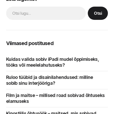
Otsi
Viimased postitused
Kuidas valida sobiv iPadi mudel õppimiseks,
tööks või meelelahutuseks?
Ruloo tüübid ja disainilahendused: milline
sobib sinu interjööriga?
Film ja maitse – millised road sobivad õhtuseks
elamuseks
Kinostiilis õhtusöök – maitsed, mis sobivad