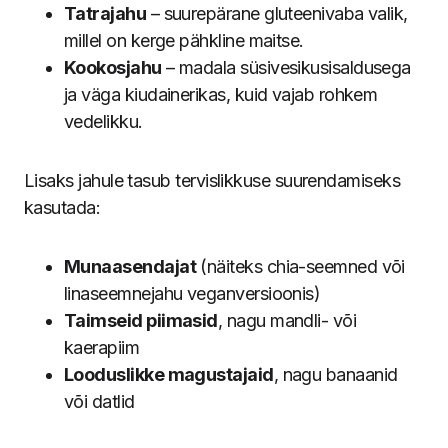
Tatrajahu
– suurepärane gluteenivaba valik,
millel on kerge pähkline maitse.
Kookosjahu
– madala süsivesikusisaldusega
ja väga kiudainerikas, kuid vajab rohkem
vedelikku.
Lisaks jahule tasub tervislikkuse suurendamiseks
kasutada:
Munaasendajat
(näiteks chia-seemned või
linaseemnejahu veganversioonis)
Taimseid piimasid
, nagu mandli- või
kaerapiim
Looduslikke magustajaid
, nagu banaanid
või datlid