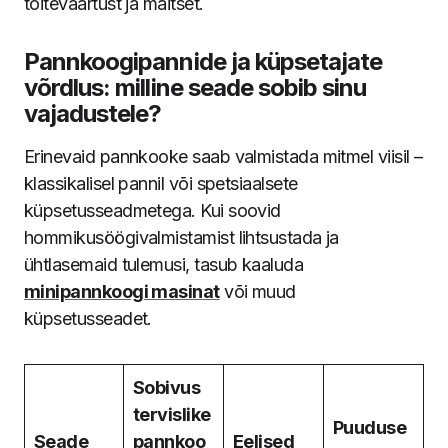
toiteväärtust ja maitset.
Pannkoogipannide ja küpsetajate
võrdlus: milline seade sobib sinu
vajadustele?
Erinevaid pannkooke saab valmistada mitmel viisil –
klassikalisel pannil või spetsiaalsete
küpsetusseadmetega. Kui soovid
hommikusöögivalmistamist lihtsustada ja
ühtlasemaid tulemusi, tasub kaaluda
minipannkoogi masinat
või muud
küpsetusseadet.
Sobivus
tervislike
Puuduse
Seade
pannkoo
Eelised